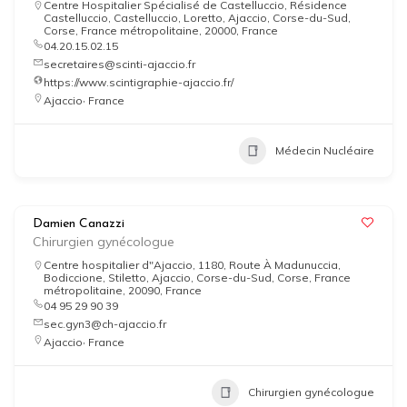
Centre Hospitalier Spécialisé de Castelluccio, Résidence
Castelluccio, Castelluccio, Loretto, Ajaccio, Corse-du-Sud,
Corse, France métropolitaine, 20000, France
04.20.15.02.15
secretaires@scinti-ajaccio.fr
https://www.scintigraphie-ajaccio.fr/
,
Ajaccio
France
Médecin Nucléaire
Damien Canazzi
Chirurgien gynécologue
Centre hospitalier d"Ajaccio, 1180, Route À Madunuccia,
Bodiccione, Stiletto, Ajaccio, Corse-du-Sud, Corse, France
métropolitaine, 20090, France
04 95 29 90 39
sec.gyn3@ch-ajaccio.fr
,
Ajaccio
France
Chirurgien gynécologue