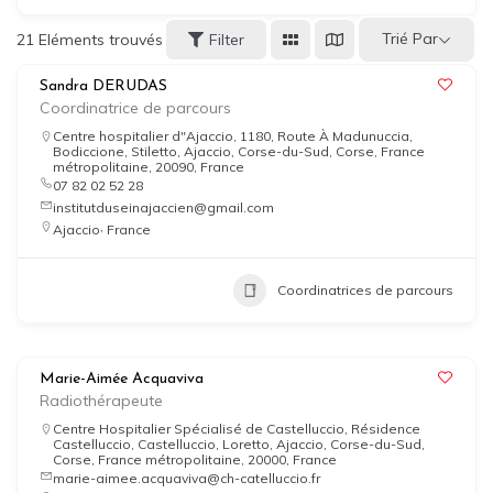
Trié Par
21
Eléments trouvés
Filter
Sandra DERUDAS
Coordinatrice de parcours
Centre hospitalier d"Ajaccio, 1180, Route À Madunuccia,
Bodiccione, Stiletto, Ajaccio, Corse-du-Sud, Corse, France
métropolitaine, 20090, France
07 82 02 52 28
institutduseinajaccien@gmail.com
,
Ajaccio
France
Coordinatrices de parcours
Marie-Aimée Acquaviva
Radiothérapeute
Centre Hospitalier Spécialisé de Castelluccio, Résidence
Castelluccio, Castelluccio, Loretto, Ajaccio, Corse-du-Sud,
Corse, France métropolitaine, 20000, France
marie-aimee.acquaviva@ch-catelluccio.fr