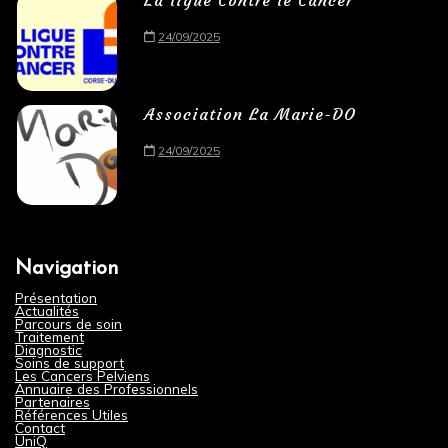
La ligue Contre le Cancer
24/09/2025
Association La Marie-DO
24/09/2025
Navigation
Présentation
Actualités
Parcours de soin
Traitement
Diagnostic
Soins de support
Les Cancers Pelviens
Annuaire des Professionnels
Partenaires
Références Utiles
Contact
UniQ