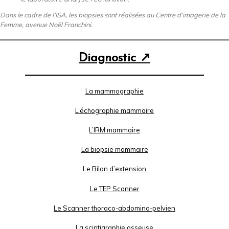
Dans le cadre de l’ISA, les biopsies sont réalisées au Centre d’imagerie de la
Femme, avenue Noël Franchini.
Diagnostic ↗
La mammographie
L’échographie mammaire
L’IRM mammaire
La biopsie mammaire
Le Bilan d’extension
Le TEP Scanner
Le Scanner thoraco-abdomino-pelvien
La scintigraphie osseuse