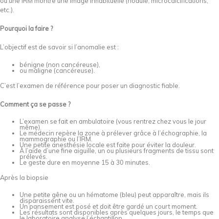
ou une IRM montre une image inhabituelle (nodule, microcalcifications,
etc.).
Pourquoi la faire ?
L’objectif est de savoir si l’anomalie est :
bénigne (non cancéreuse),
ou maligne (cancéreuse).
C’est l’examen de référence pour poser un diagnostic fiable.
Comment ça se passe ?
L’examen se fait en ambulatoire (vous rentrez chez vous le jour
même).
Le médecin repère la zone à prélever grâce à l’échographie, la
mammographie ou l’IRM.
Une petite anesthésie locale est faite pour éviter la douleur.
À l’aide d’une fine aiguille, un ou plusieurs fragments de tissu sont
prélevés.
Le geste dure en moyenne 15 à 30 minutes.
Après la biopsie
Une petite gêne ou un hématome (bleu) peut apparaître, mais ils
disparaissent vite.
Un pansement est posé et doit être gardé un court moment.
Les résultats sont disponibles après quelques jours, le temps que
le laboratoire analyse l’échantillon.