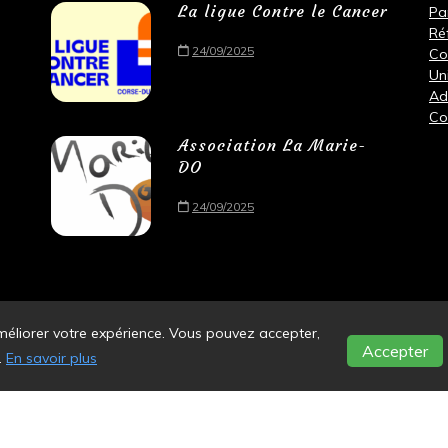
La ligue Contre le Cancer
Pa
Ré
24/09/2025
Co
Un
Ad
Co
Association La Marie-
DO
24/09/2025
méliorer votre expérience. Vous pouvez accepter,
Accepter
.
En savoir plus
ar WordPress
|
Mentions légales
|
Politique de confidentialité
|
Politi
Gérer mes cookies