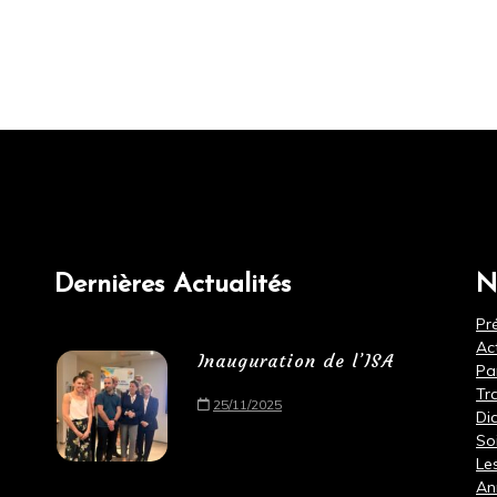
Dernières Actualités
N
Pr
Ac
Inauguration de l’ISA
Pa
Tr
25/11/2025
Di
So
Le
An