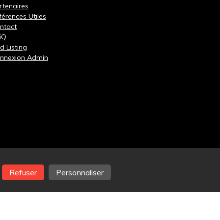
rtenaires
férences Utiles
ntact
iQ
d Listing
nnexion Admin
Refuser
Personnaliser
que des cookies