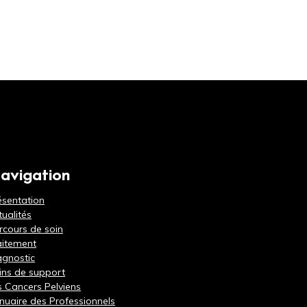
avigation
ésentation
tualités
rcours de soin
aitement
agnostic
ins de support
s Cancers Pelviens
nuaire des Professionnels