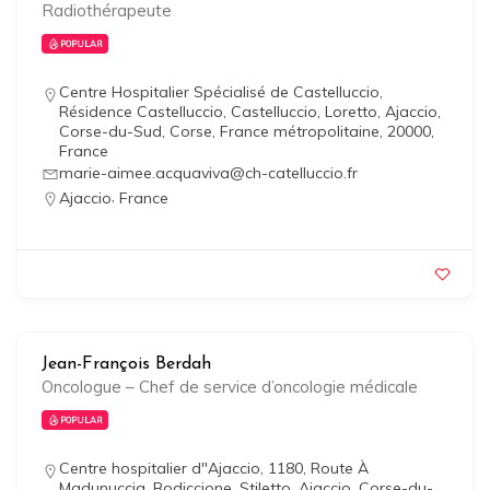
Radiothérapeute
POPULAR
Centre Hospitalier Spécialisé de Castelluccio,
Résidence Castelluccio, Castelluccio, Loretto, Ajaccio,
Corse-du-Sud, Corse, France métropolitaine, 20000,
France
marie-aimee.acquaviva@ch-catelluccio.fr
,
Ajaccio
France
Jean-François Berdah
Oncologue – Chef de service d’oncologie médicale
POPULAR
Centre hospitalier d"Ajaccio, 1180, Route À
Madunuccia, Bodiccione, Stiletto, Ajaccio, Corse-du-