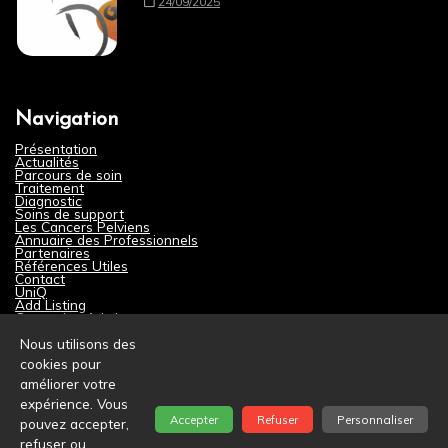
24/09/2025
Navigation
Présentation
Actualités
Parcours de soin
Traitement
Diagnostic
Soins de support
Les Cancers Pelviens
Annuaire des Professionnels
Partenaires
Références Utiles
Contact
UniQ
Add Listing
Connexion Admin
Nous utilisons des
cookies pour
améliorer votre
expérience. Vous
Accepter
Refuser
Personnaliser
pouvez accepter,
Propulsé par WordPress
|
Mentions légales
|
refuser ou