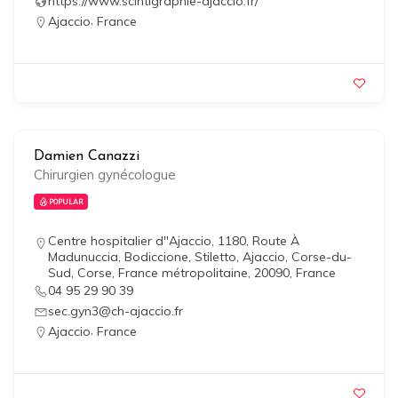
https://www.scintigraphie-ajaccio.fr/
,
Ajaccio
France
Damien Canazzi
Chirurgien gynécologue
POPULAR
Centre hospitalier d"Ajaccio, 1180, Route À
Madunuccia, Bodiccione, Stiletto, Ajaccio, Corse-du-
Sud, Corse, France métropolitaine, 20090, France
04 95 29 90 39
sec.gyn3@ch-ajaccio.fr
,
Ajaccio
France