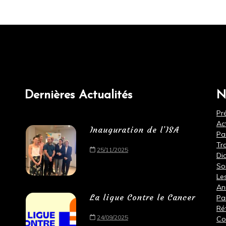
Dernières Actualités
N
Pr
Ac
Inauguration de l’ISA
Pa
Tr
25/11/2025
Di
So
Le
An
La ligue Contre le Cancer
Pa
Ré
24/09/2025
Co