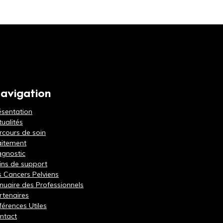
avigation
ésentation
tualités
rcours de soin
aitement
agnostic
ins de support
s Cancers Pelviens
nuaire des Professionnels
rtenaires
férences Utiles
ntact